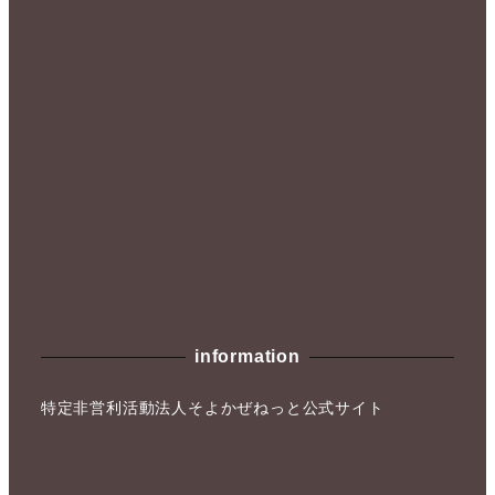
ン
ン
が
が
あ
あ
り
り
ま
ま
す。
す。
オ
オ
プ
プ
シ
シ
ョ
ョ
ン
ン
は
は
information
商
商
品
品
特定非営利活動法人そよかぜねっと公式サイト
ペ
ペ
ー
ー