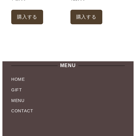
こ
こ
購入する
購入する
の
の
商
商
品
品
に
に
は
は
複
複
MENU
数
数
の
の
HOME
バ
バ
GIFT
リ
リ
MENU
エ
エ
ー
ー
CONTACT
シ
シ
ョ
ョ