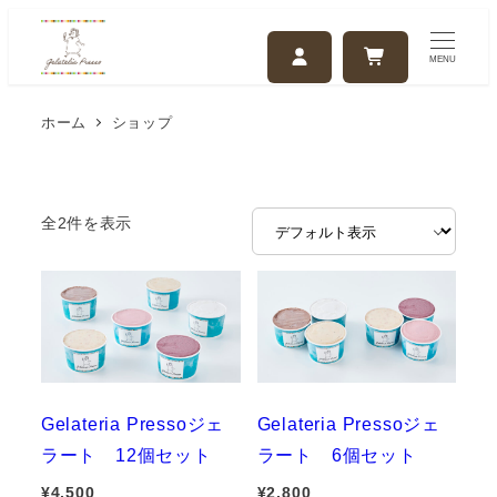
メ
イ
MENU
ン
コ
ホーム
ショップ
ン
テ
ン
全2件を表示
ツ
へ
移
動
Gelateria Pressoジェ
Gelateria Pressoジェ
ラート 12個セット
ラート 6個セット
¥
4,500
¥
2,800